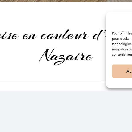
se en couleur d’une c
Pour offrir l
pour stocker 
technologies
Nazaire
navigation ou
consentement 
Ac
r de la couleur et de l’ambiance,
définition de l’ambiance et le choix des teintes de peintur
lant, tout en mettant en valeur les bouteilles et les matéria